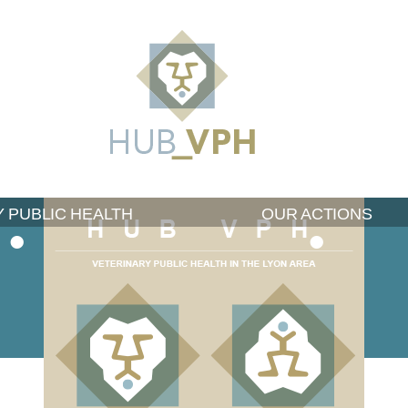
nary Public Health
Lyon region
Lyon
Veterinary
 PUBLIC HEALTH
OUR ACTIONS
Public
•
•
Health
Initiative