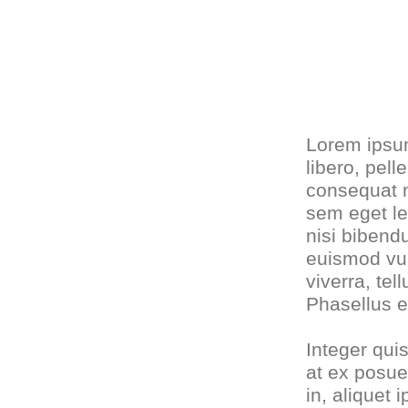
Lorem ipsum
libero, pel
consequat m
sem eget le
nisi bibend
euismod vul
viverra, tel
Phasellus e
Integer qui
at ex posue
in, aliquet