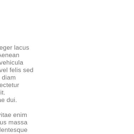
teger lacus
 Aenean
vehicula
el felis sed
r diam
ectetur
it.
ae dui.
vitae enim
ibus massa
llentesque