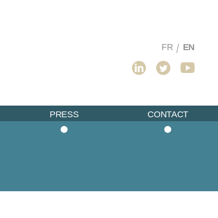
 in the
FR
EN
Linkedin
Twitter
Youtube
PRESS
CONTACT
•
•