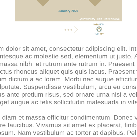
 dolor sit amet, consectetur adipiscing elit. In
lentesque ac molestie sed, elementum ut justo.
assa nibh, et rutrum ante rutrum in. Praesent 
ctus rhoncus aliquet quis quis lacus. Praesent v
um dictum a ac lorem. Morbi nec augue efficitu
putate. Suspendisse vestibulum, arcu eu cons
lus ante pretium risus, sed ornare urna nisi a vel
get augue ac felis sollicitudin malesuada in vit
s diam et massa efficitur condimentum. Donec 
re faucibus. Vivamus sit amet ex placerat, fin
 ipsum. Nam vestibulum ac tortor at dapibus. Pe