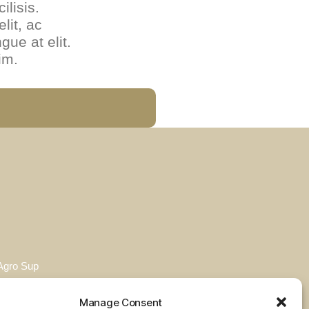
ilisis.
lit, ac
gue at elit.
im.
tAgro Sup
Manage Consent