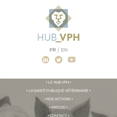
Lyon Veterinary
Public Health
Lyon
FR
EN
Initiative
Veterinary
Public
Linkedin
Twitter
Youtube
Health
Initiative
LE HUB VPH
LA SANTÉ PUBLIQUE VÉTÉRINAIRE
NOS ACTIONS
PRESSE
CONTACT