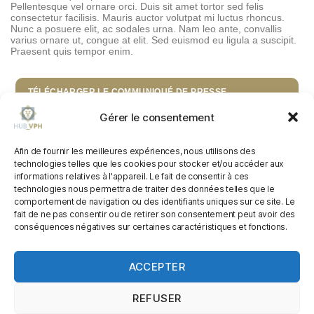
Pellentesque vel ornare orci. Duis sit amet tortor sed felis
consectetur facilisis. Mauris auctor volutpat mi luctus rhoncus.
Nunc a posuere elit, ac sodales urna. Nam leo ante, convallis
varius ornare ut, congue at elit. Sed euismod eu ligula a suscipit.
Praesent quis tempor enim.
TÉLÉCHARGER LE COMMUNIQUÉ DE PRESSE
Gérer le consentement
Afin de fournir les meilleures expériences, nous utilisons des
LYON, BERCEAU DE
technologies telles que les cookies pour stocker et/ou accéder aux
L’INFECTIOLOGIE, DE LA
informations relatives à l'appareil. Le fait de consentir à ces
technologies nous permettra de traiter des données telles que le
VACCINOLOGIE ET DE LA SANTÉ
comportement de navigation ou des identifiants uniques sur ce site. Le
fait de ne pas consentir ou de retirer son consentement peut avoir des
PUBLIQUE
conséquences négatives sur certaines caractéristiques et fonctions.
ACCEPTER
> OFFRES DE RECRUTEMENT
Linkedin
Twitter
Yout
REFUSER
Photos : Gettyimages, Istock,